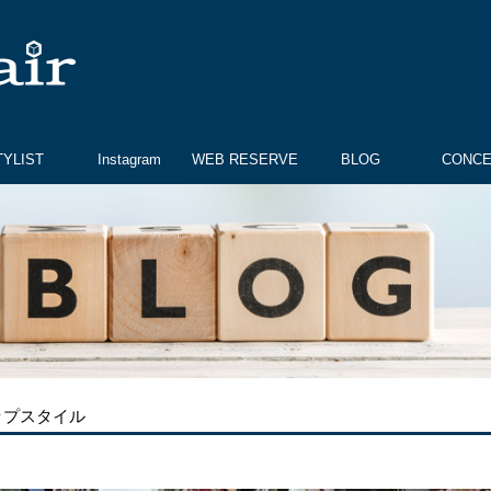
TYLIST
Instagram
WEB RESERVE
BLOG
CONC
ップスタイル