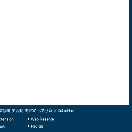
東陽町 美容院 美容室 ヘアサロン CubicHair
tension
Web Reserve
&A
Recruit