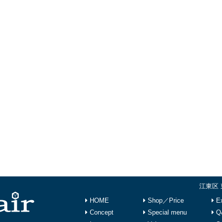
江東区 
HOME
Shop／Price
Ex
Concept
Special menu
Q