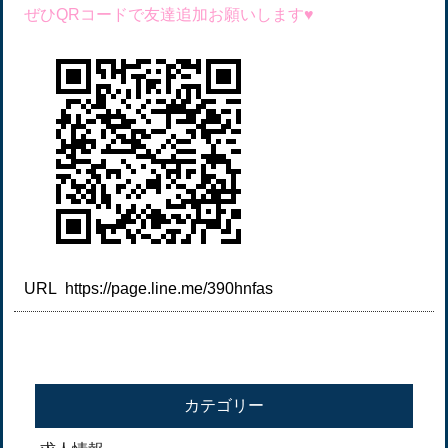
ぜひQRコードで友達追加お願いします♥
URL https://page.line.me/390hnfas
カテゴリー