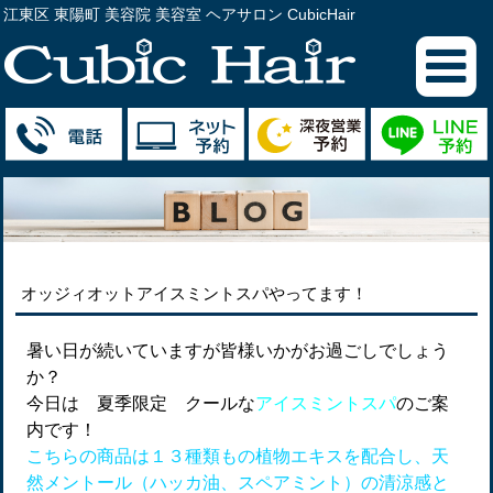
江東区 東陽町 美容院 美容室 ヘアサロン CubicHair
オッジィオットアイスミントスパやってます！
暑い日が続いていますが皆様いかがお過ごしでしょう
か？
今日は 夏季限定 クールな
アイスミントスパ
のご案
内です！
こちらの商品は１３種類もの植物エキスを配合し、天
然メントール（ハッカ油、スペアミント）の清涼感と