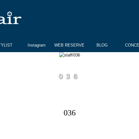
TYLIST
Instagram
WEB RESERVE
BLOG
CONC
036
036