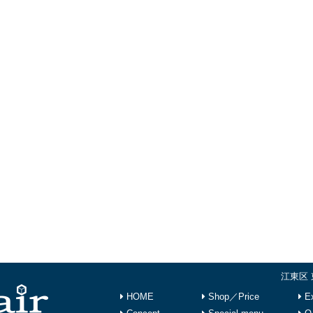
江東区 
HOME
Shop／Price
Ex