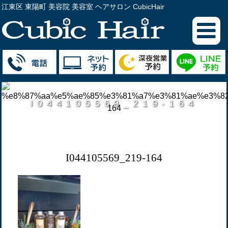
江東区 東陽町 美容院 美容室 ヘアサロン CubicHair
I044105569_219-164
I044105569_219-164