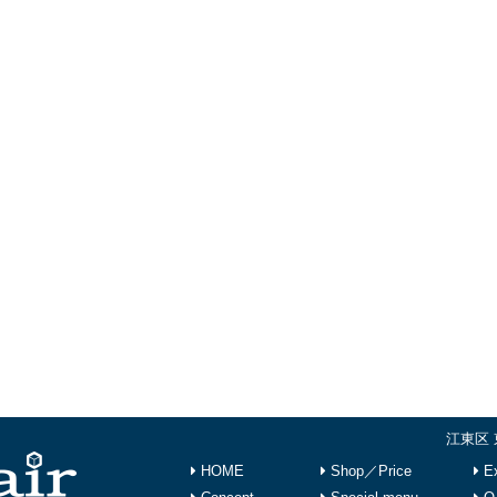
江東区 
HOME
Shop／Price
Ex