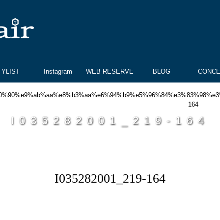
TYLIST
Instagram
WEB RESERVE
BLOG
CONC
I035282001_219-164
I035282001_219-164